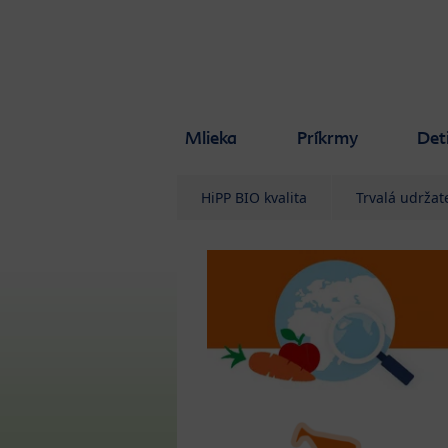
Skip to main content
Mlieka
Príkrmy
Det
HiPP BIO kvalita
Trvalá udržat