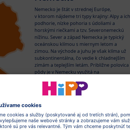
Nemecko je štát v strednej Európe,
v ktorom nájdeme tri typy krajiny: Alpy a ic
podhorie, nízke pohoria s údoliami a
horskými riečkami a tzv. Severonemeckú
nížinu. Sever a západ Nemecka je typický
oceánskou klímou s miernym letom a
zimou. Na východe a juhu je však klíma už
subkontinentálna, čo vedie k chladnejším
zimám a teplejším letám. Približne polovica
pôdy je v Nemecku využitá na
poľnohospodárske účely. Rodina HiPP je
v Nemecku doma a nie je preto divu, že
mnoho BIO surovín – mrkva, zemiaky,
paštrnák a jahody – pochádzajú práve
z Nemecka. Takmer tretina krajiny je
pokrytá stále zelenými a opadavými lesmi,
ktoré poskytujú útočisko diviakom, líškam
a jeleňom.