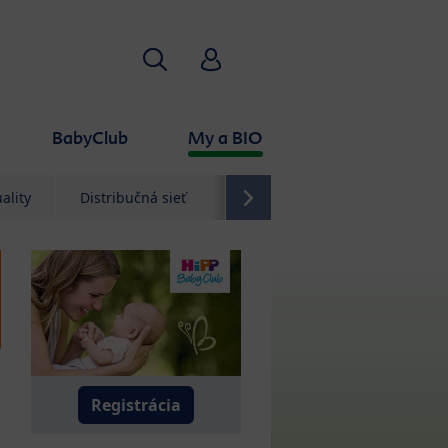
Hľadať
HiPP Babyclub
BabyClub
My a BIO
ality
Distribučná sieť
Kontakt
Registrácia