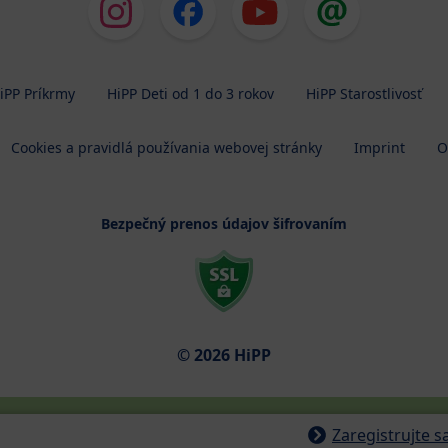
iPP Príkrmy
HiPP Deti od 1 do 3 rokov
HiPP Starostlivosť
Cookies a pravidlá používania webovej stránky
Imprint
O
Bezpečný prenos údajov šifrovaním
© 2026 HiPP
Zaregistrujte 