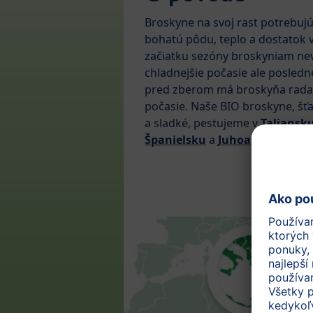
Broskyne na svoj rast potrebujú
bohatú pôdu, teplo a dostatok 
začiatku sezóny broskyniam ne
chladnejšie počasie ale posledn
pred zberom má broskyňa rada
počasie. Naše BIO broskyne, šť
a sladké, pestujeme v
Taliansk
Španielsku
a
Juhoafrickej rep