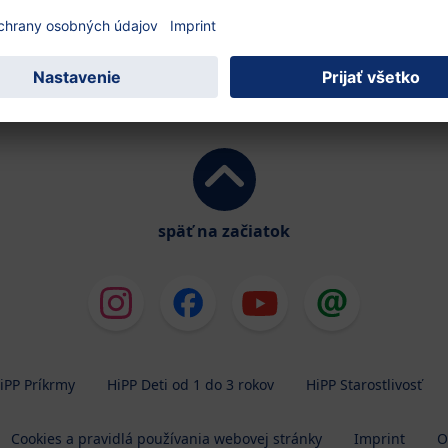
späť na začiatok
iPP Príkrmy
HiPP Deti od 1 do 3 rokov
HiPP Starostlivosť
Cookies a pravidlá používania webovej stránky
Imprint
O