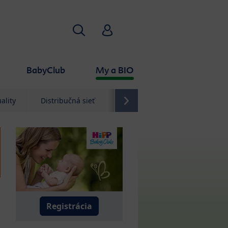
Hľadať
HiPP Babyclub
BabyClub
My a BIO
ality
Distribučná sieť
Kontakt
Registrácia