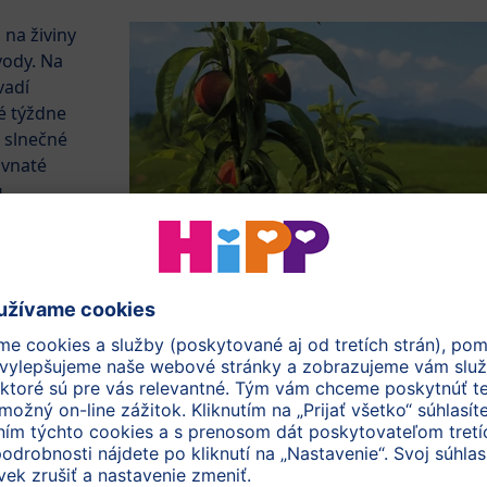
 na živiny
vody. Na
vadí
é týždne
 slnečné
avnaté
u
,
ublike
.
Prejsť k interaktívnej mape