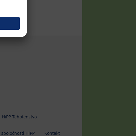
HiPP Tehotenstvo
 spoločnosti HiPP
Kontakt