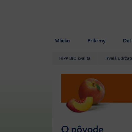
Skip to main content
Mlieka
Príkrmy
Det
HiPP BIO kvalita
Trvalá udržat
O pôvode