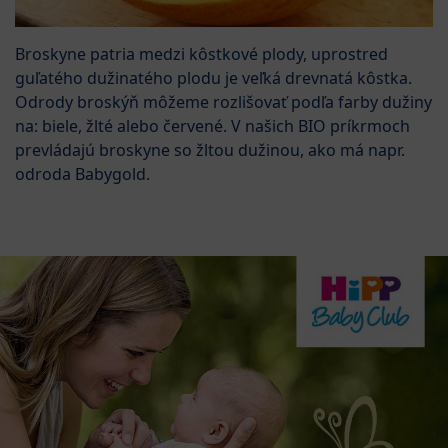
Broskyne patria medzi kôstkové plody, uprostred
guľatého dužinatého plodu je veľká drevnatá kôstka.
Odrody broskýň môžeme rozlišovať podľa farby dužiny
na: biele, žlté alebo červené. V našich BIO príkrmoch
prevládajú broskyne so žltou dužinou, ako má napr.
odroda Babygold.