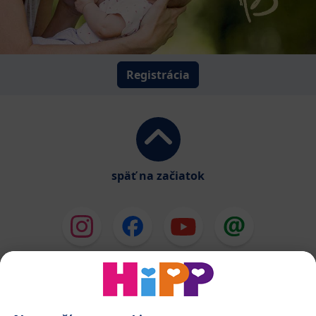
Registrácia
späť na začiatok
HiPP Mlieka
HiPP Príkrmy
HiPP Deti od 1 do 3 rokov
HiPP Starostlivosť