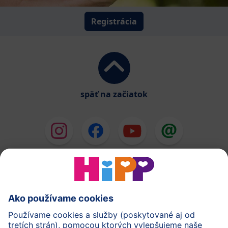
Registrácia
späť na začiatok
HiPP Mlieka
HiPP Príkrmy
HiPP Deti od 1 do 3 rokov
HiPP Starostlivosť
HiPP Tehotenstvo