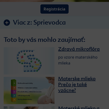
Registrácia
Viac z:
Sprievodca
Toto by vás mohlo zaujímať:
Zdravá mikroflóra
po vzore materského
mlieka
Materske mlieko
Prečo je také
vzácne?
Materské mlieko a