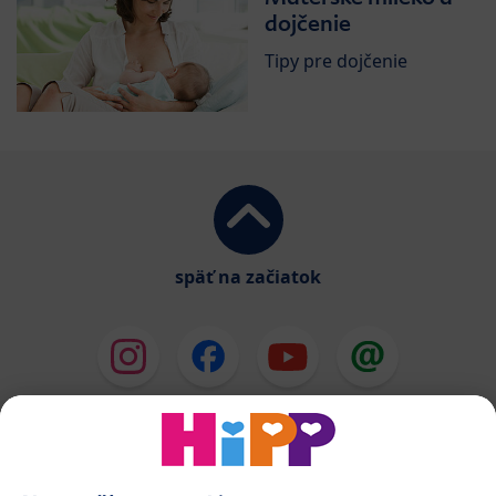
dojčenie
Tipy pre dojčenie
späť na začiatok
HiPP Mlieka
HiPP Príkrmy
HiPP Deti od 1 do 3 rokov
HiPP Starostlivosť