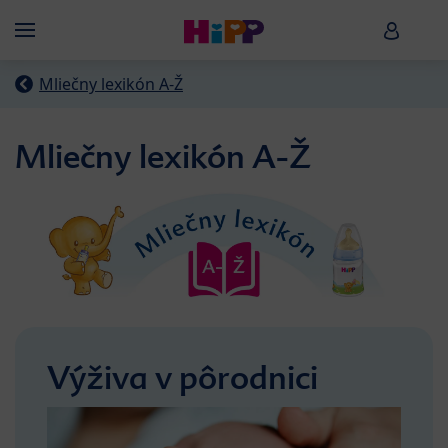
Skip to main content
HiPP B
Menü
Mliečny lexikón A-Ž
Mliečny lexikón A-Ž
Výživa v pôrodnici