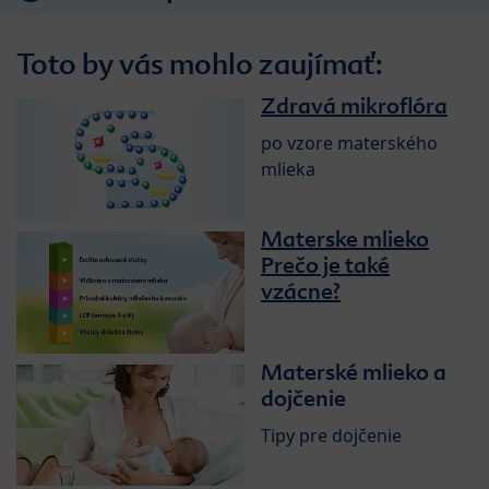
Toto by vás mohlo zaujímať:
Zdravá mikroflóra
po vzore materského
mlieka
Materske mlieko
Prečo je také
vzácne?
Materské mlieko a
dojčenie
Tipy pre dojčenie