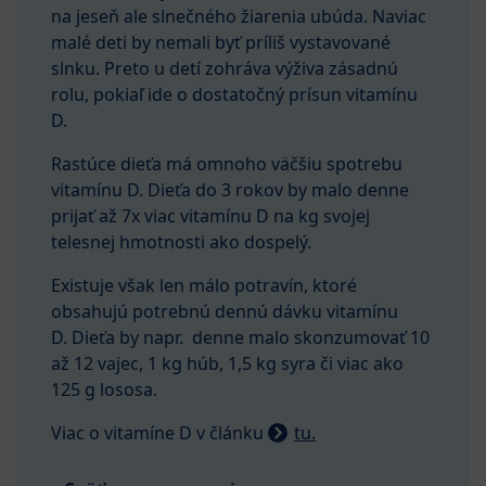
na jeseň ale slnečného žiarenia ubúda. Naviac
malé deti by nemali byť príliš vystavované
slnku. Preto u detí zohráva výživa zásadnú
rolu, pokiaľ ide o dostatočný prísun vitamínu
D.
Rastúce dieťa má omnoho väčšiu spotrebu
vitamínu D. Dieťa do 3 rokov by malo denne
prijať až 7x viac vitamínu D na kg svojej
telesnej hmotnosti ako dospelý.
Existuje však len málo potravín, ktoré
obsahujú potrebnú dennú dávku vitamínu
D. Dieťa by napr. denne malo skonzumovať 10
až 12 vajec, 1 kg húb, 1,5 kg syra či viac ako
125 g lososa.
Viac o vitamíne D v článku
tu.