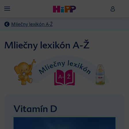
Skip to main content
HiPP B
Menü
Mliečny lexikón A-Ž
Mliečny lexikón A-Ž
Vitamín D