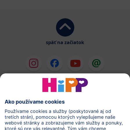
späť na začiatok
HiPP Mlieka
HiPP Príkrmy
HiPP Deti od 1 do 3 rokov
HiPP Starostlivosť
HiPP Tehotenstvo
Ochrana osobných údajov