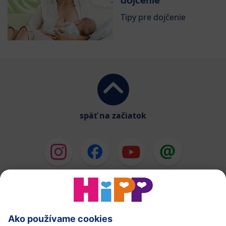
Tipy pre dojčenie
späť na začiatok
HiPP Mlieka
HiPP Príkrmy
HiPP Deti od 1 do 3 rokov
HiPP Starostlivosť