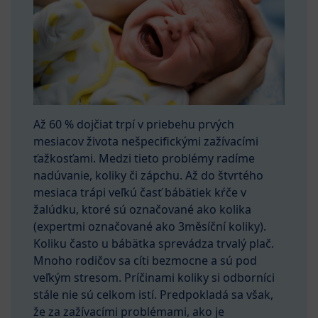
Až 60 % dojčiat trpí v priebehu prvých
mesiacov života nešpecifickými zažívacími
ťažkosťami. Medzi tieto problémy radíme
nadúvanie, koliky či zápchu. Až do štvrtého
mesiaca trápi veľkú časť bábätiek kŕče v
žalúdku, ktoré sú označované ako kolika
(expertmi označované ako 3měsíční koliky).
Koliku často u bábätka sprevádza trvalý plač.
Mnoho rodičov sa cíti bezmocne a sú pod
veľkým stresom. Príčinami koliky si odborníci
stále nie sú celkom istí. Predpokladá sa však,
že za zažívacími problémami, ako je