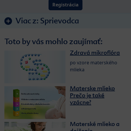
Registrácia
Viac z:
Sprievodca
Toto by vás mohlo zaujímať:
Zdravá mikroflóra
po vzore materského
mlieka
Materske mlieko
Prečo je také
vzácne?
Materské mlieko a
dojčenie