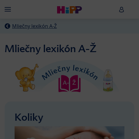
Skip to main content
HiPP B
Menü
Mliečny lexikón A-Ž
Mliečny lexikón A-Ž
Koliky