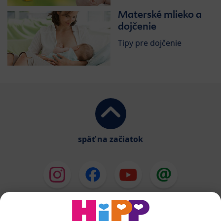
Materské mlieko a
dojčenie
Tipy pre dojčenie
späť na začiatok
HiPP Mlieka
HiPP Príkrmy