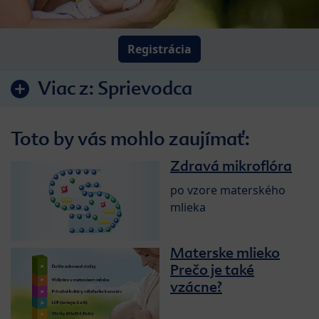
Registrácia
Viac z:
Sprievodca
Toto by vás mohlo zaujímať:
Zdravá mikroflóra
po vzore materského
mlieka
Materske mlieko
Prečo je také
vzácne?