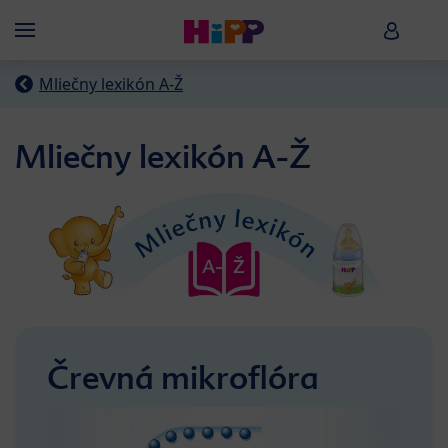
Skip to main content
HiPP B
Menü
Mliečny lexikón A-Ž
Mliečny lexikón A-Ž
Črevná mikroflóra