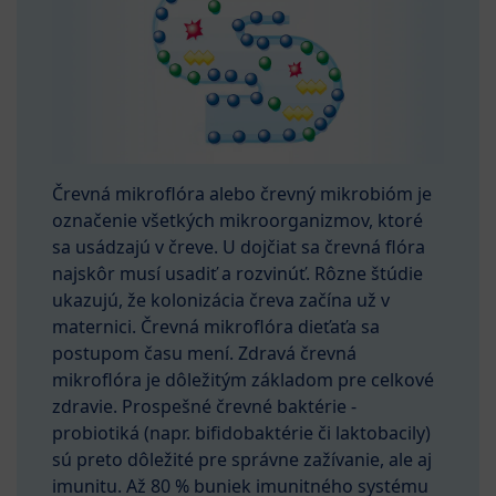
Črevná mikroflóra alebo črevný mikrobióm je
označenie všetkých mikroorganizmov, ktoré
sa usádzajú v čreve. U dojčiat sa črevná flóra
najskôr musí usadiť a rozvinúť. Rôzne štúdie
ukazujú, že kolonizácia čreva začína už v
maternici. Črevná mikroflóra dieťaťa sa
postupom času mení. Zdravá črevná
mikroflóra je dôležitým základom pre celkové
zdravie. Prospešné črevné baktérie -
probiotiká (napr. bifidobaktérie či laktobacily)
sú preto dôležité pre správne zažívanie, ale aj
imunitu. Až 80 % buniek imunitného systému