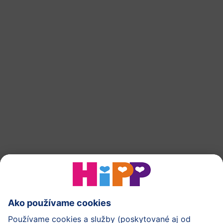
Špeciálna dojčenská výživa HiPP Anti-Reflux 300
g
späť na začiatok
HiPP Mlieka
HiPP Príkrmy
HiPP Deti od 1 do 3 rokov
HiPP Starostlivosť
HiPP Tehotenstvo