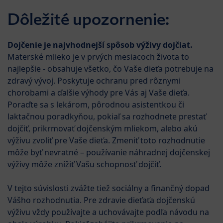
Skip to main content
HiPP B
Dôležité upozornenie:
Menü
Špeciálna dojčenská výživa HiPP
Dojčenie je najvhodnejší spôsob výživy dojčiat.
Materské mlieko je v prvých mesiacoch života to
najlepšie - obsahuje všetko, čo Vaše dieťa potrebuje na
zdravý vývoj. Poskytuje ochranu pred rôznymi
chorobami a ďalšie výhody pre Vás aj Vaše dieťa.
Poraďte sa s lekárom, pôrodnou asistentkou či
laktačnou poradkyňou, pokiaľ sa rozhodnete prestať
dojčiť, prikrmovať dojčenským mliekom, alebo akú
výživu zvoliť pre Vaše dieťa. Zmeniť toto rozhodnutie
môže byť nevratné – používanie náhradnej dojčenskej
výživy môže znížiť Vašu schopnosť dojčiť.
V tejto súvislosti zvážte tiež sociálny a finančný dopad
Vášho rozhodnutia. Pre zdravie dieťaťa dojčenskú
výživu vždy používajte a uchovávajte podľa návodu na