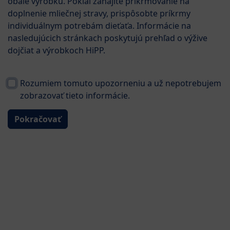
obale výrobku. Pokiaľ zahájite prikrmovanie na
doplnenie mliečnej stravy, prispôsobte príkrmy
individuálnym potrebám dieťaťa. Informácie na
nasledujúcich stránkach poskytujú prehľad o výžive
dojčiat a výrobkoch HiPP.
Rozumiem tomuto upozorneniu a už nepotrebujem
zobrazovať tieto informácie.
Pokračovať
od narodenia
Špeciálna dojčenská výživa
HiPP Comfort 300 g
⌀0.0
0
Hodnotenie
Ohodnotiť produkt
Detaily