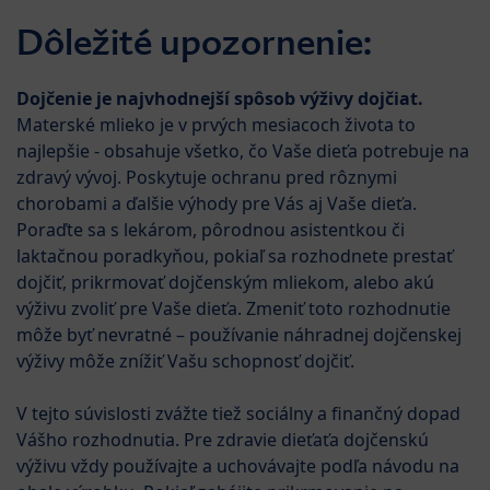
Skip to main content
HiPP B
Dôležité upozornenie:
Menü
Dojčenská výživa HiPP Combiotik®
Dojčenie je najvhodnejší spôsob výživy dojčiat.
Materské mlieko je v prvých mesiacoch života to
najlepšie - obsahuje všetko, čo Vaše dieťa potrebuje na
zdravý vývoj. Poskytuje ochranu pred rôznymi
chorobami a ďalšie výhody pre Vás aj Vaše dieťa.
Poraďte sa s lekárom, pôrodnou asistentkou či
laktačnou poradkyňou, pokiaľ sa rozhodnete prestať
dojčiť, prikrmovať dojčenským mliekom, alebo akú
výživu zvoliť pre Vaše dieťa. Zmeniť toto rozhodnutie
môže byť nevratné – používanie náhradnej dojčenskej
výživy môže znížiť Vašu schopnosť dojčiť.
V tejto súvislosti zvážte tiež sociálny a finančný dopad
Vášho rozhodnutia. Pre zdravie dieťaťa dojčenskú
výživu vždy používajte a uchovávajte podľa návodu na