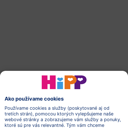
späť na začiatok
HiPP Mlieka
HiPP Príkrmy
HiPP Deti od 1 do 3 rokov
HiPP Starostlivosť
HiPP Tehotenstvo
Ochrana osobných údajov