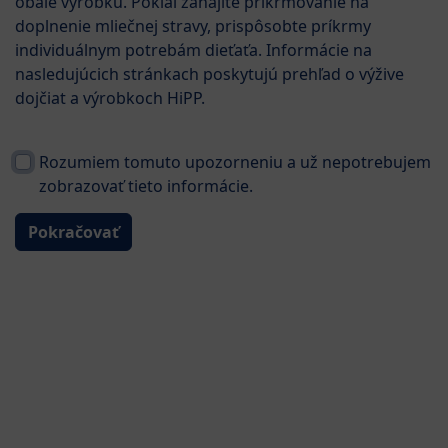
obale výrobku. Pokiaľ zahájite prikrmovanie na
doplnenie mliečnej stravy, prispôsobte príkrmy
individuálnym potrebám dieťaťa. Informácie na
nasledujúcich stránkach poskytujú prehľad o výžive
dojčiat a výrobkoch HiPP.
Rozumiem tomuto upozorneniu a už nepotrebujem
zobrazovať tieto informácie.
NOVÉ
od 2 rokov
Pokračovať
Mliečna výživa pre batoľatá
HiPP 4 JUNIOR Combiotik®
600 g
⌀0.0
0
Hodnotenie
Ohodnotiť produkt