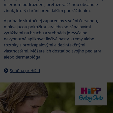
miernom podráždení, pretože väčšinou obsahuje
zinok, ktorý chráni pred ďalším podráždením.
V prípade skutočnej zapareniny s veľmi červenou,
mokvajúcou pokožkou a/alebo so zápalovými
vyrážkami na bruchu a stehnách je zvyčajne
nevyhnutné aplikovať liečivé pasty, krémy alebo
roztoky s protizápalovými a dezinfekčnými
vlastnosťami. Môžete ich dostať od svojho pediatra
alebo dermatológa.
Späť na prehľad