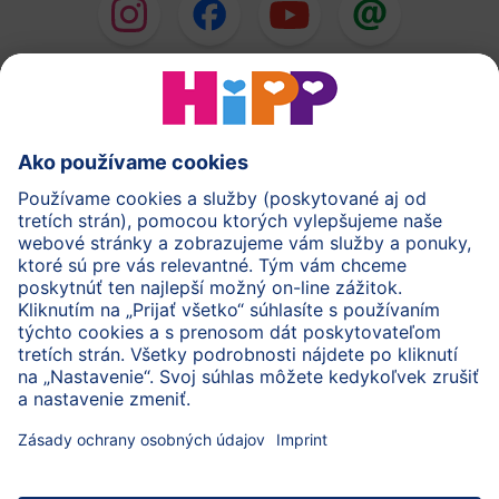
HiPP Mlieka
HiPP Príkrmy
HiPP Deti od 1 do 3 rokov
HiPP Starostlivosť
HiPP Tehotenstvo
Ochrana osobných údajov
Cookies a pravidlá používania webovej stránky
Imprint
O spoločnosti HiPP
Kontakt
Bezpečný prenos údajov šifrovaním