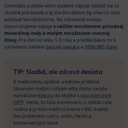
Limonáda a ďalšie veľmi sladené nápoje taktiež nie sú
vhodné pre batoľa a aj starším deťom by sme ich mali
podávať len výnimočne. Na zahasenie smädu
doporučujeme nápoje
s väčším množstvom prírodnej
minerálnej vody a malým množstvom ovocnej
šťavy.
Pre deti vo veku 1-3 roky a predškolákov sú k
nariedeniu ideálne
ovocné nektáre
a
100% BIO šťavy
.
TIP: Sladká, ale zdravá desiata
K maškrteniu oplátok a keksov pridáme
šikovným malým rúčkam ešte úlohu navyše -
namáčanie
keksov
do téglika s
ovocným pyré
HiPP
. Verte, že túto kombináciu si obľúbi celá
rodina a pritom maškrtí ovocie v BIO kvalite
bez pridaného cukru, aróm, farbív a
konzervačných látok.