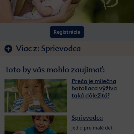
Registrácia
Viac z:
Sprievodca
Toto by vás mohlo zaujímať:
Prečo je mliečna
batoliaca výživa
taká dôležitá?
Sprievodca
Jedlo pre malé deti