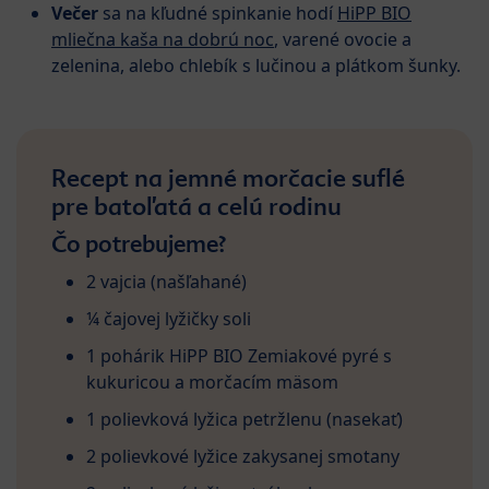
Večer
sa na kľudné spinkanie hodí
HiPP BIO
mliečna kaša na dobrú noc
, varené ovocie a
zelenina, alebo chlebík s lučinou a plátkom šunky.
Recept na jemné morčacie suflé
pre batoľatá a celú rodinu
Čo potrebujeme?
2 vajcia (našľahané)
¼ čajovej lyžičky soli
1 pohárik HiPP BIO Zemiakové pyré s
kukuricou a morčacím mäsom
1 polievková lyžica petržlenu (nasekať)
2 polievkové lyžice zakysanej smotany