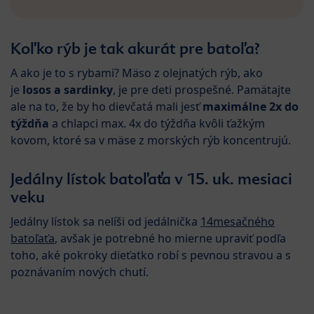
Koľko rýb je tak akurát pre batoľa?
A ako je to s rybami? Mäso z olejnatých rýb, ako
je
losos a sardinky
, je pre deti prospešné. Pamätajte
ale na to, že by ho dievčatá mali jesť
maximálne 2x do
týždňa
a chlapci max. 4x do týždňa kvôli ťažkým
kovom, ktoré sa v mäse z morských rýb koncentrujú.
Jedálny lístok batoľaťa v 15. uk. mesiaci
veku
Jedálny lístok sa nelíši od jedálnička
14mesačného
batoľaťa
, avšak je potrebné ho mierne upraviť podľa
toho, aké pokroky dieťatko robí s pevnou stravou a s
poznávaním nových chutí.