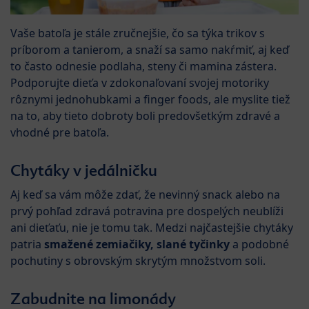
Vaše batoľa je stále zručnejšie, čo sa týka trikov s
príborom a tanierom, a snaží sa samo nakŕmiť, aj keď
to často odnesie podlaha, steny či mamina zástera.
Podporujte dieťa v zdokonaľovaní svojej motoriky
rôznymi jednohubkami a finger foods, ale myslite tiež
na to, aby tieto dobroty boli predovšetkým zdravé a
vhodné pre batoľa.
Chytáky v jedálničku
Aj keď sa vám môže zdať, že nevinný snack alebo na
prvý pohľad zdravá potravina pre dospelých neublíži
ani dieťaťu, nie je tomu tak. Medzi najčastejšie chytáky
patria
smažené zemiačiky, slané tyčinky
a podobné
pochutiny s obrovským skrytým množstvom soli.
Zabudnite na limonády