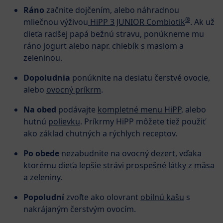
Ráno
začnite dojčením, alebo náhradnou
®
mliečnou výživou
HiPP 3 JUNIOR Combiotik
. Ak už
dieťa radšej papá bežnú stravu, ponúkneme mu
ráno jogurt alebo napr. chlebík s maslom a
zeleninou.
Dopoludnia
ponúknite na desiatu čerstvé ovocie,
alebo
ovocný príkrm
.
Na obed
podávajte
kompletné menu HiPP
, alebo
hutnú
polievku
. Príkrmy HiPP môžete tiež použiť
ako základ chutných a rýchlych receptov.
Po obede
nezabudnite na ovocný dezert, vďaka
ktorému dieťa lepšie strávi prospešné látky z mäsa
a zeleniny.
Popoludní
zvoľte ako olovrant
obilnú kašu
s
nakrájaným čerstvým ovocím.