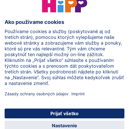
HiPP Mlieka
HiPP Príkrmy
HiPP Deti od 1 do 3 rokov
HiPP Starostlivosť
HiPP Tehotenstvo
Ochrana osobných údajov
Cookies a pravidlá používania webovej stránky
Imprint
O spoločnosti HiPP
Kontakt
Bezpečný prenos údajov šifrovaním
© 2026 HiPP