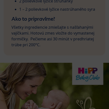
2 polievkové lyžice strúhanky
1 – 2 polievkové lyžice nastrúhaného syra
Ako to pripravíme?
Všetky ingrediencie zmiešajte s našľahanými
vajíčkami. Hotovú zmes vložte do vymastenej
formičky. Pečieme asi 30 minút v predhriatej
trúbe pri 200°C.