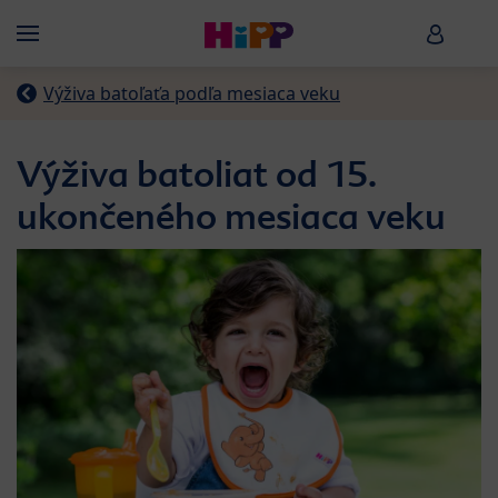
Skip to main content
HiPP B
Menü
Výživa batoľaťa podľa mesiaca veku
Výživa batoliat od 15.
ukončeného mesiaca veku