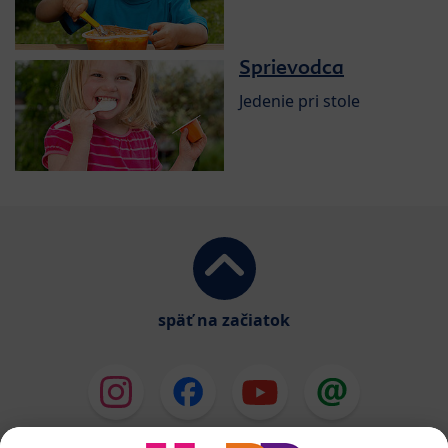
Sprievodca
Jedenie pri stole
späť na začiatok