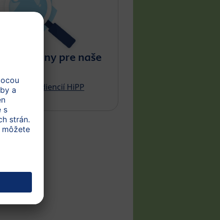
ú suroviny pre naše
dukty?
č BIO ingrediencií HiPP