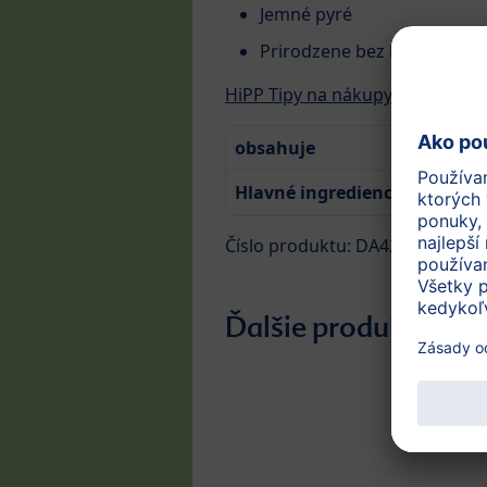
Jemné pyré
Prirodzene bez lepku
HiPP Tipy na nákupy v EÚ
obsahuje
Hlavné ingrediencie
Číslo produktu: DA42507
Ďalšie produkty z te