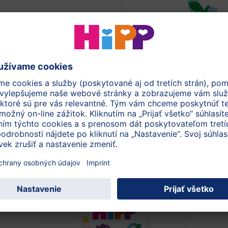
Odkiaľ pochádzaj
100g
pro
Jablko, Hruška
Objavte vyhľadáva
jto kategórie