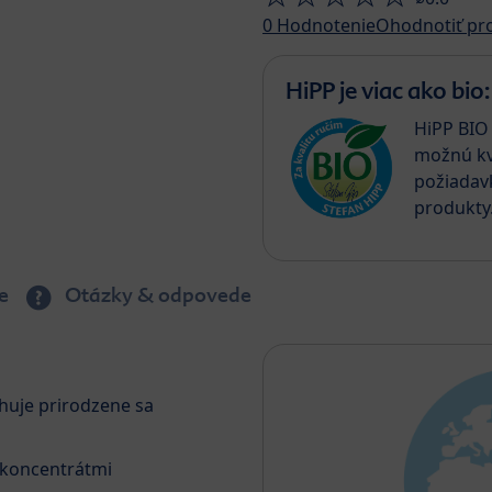
0
Hodnotenie
Ohodnotiť pr
HiPP je viac ako bio:
HiPP BIO 
možnú kv
požiadav
produkty
e
Otázky & odpovede
huje prirodzene sa
 koncentrátmi