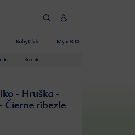
Hľadať
HiPP Babyclub
BabyClub
My a BIO
vodca
Kontakt
lko - Hruška -
- Čierne ríbezle