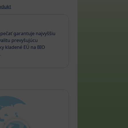
odukt
pečať garantuje najvyššiu
alitu prevyšujúcu
ky kladené EÚ na BIO
.