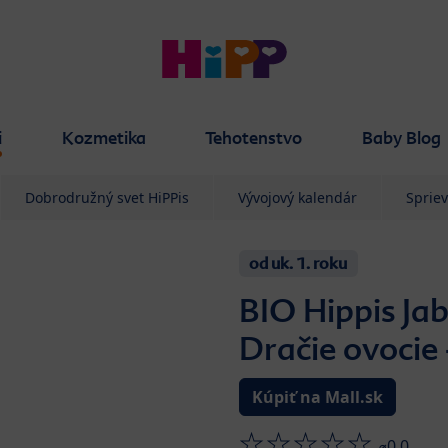
i
Kozmetika
Tehotenstvo
Baby Blog
Dobrodružný svet HiPPis
Vývojový kalendár
Sprie
od uk. 1. roku
BIO Hippis Jab
Dračie ovocie 
Kúpiť na Mall.sk
⌀0.0