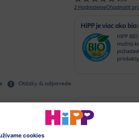
2
Hodnotenie
Ohodnotiť pr
HiPP je viac ako bio:
HiPP BIO 
možnú kv
požiadav
produkty
e
Otázky & odpovede
uje prirodzene sa
a konzervačních látok