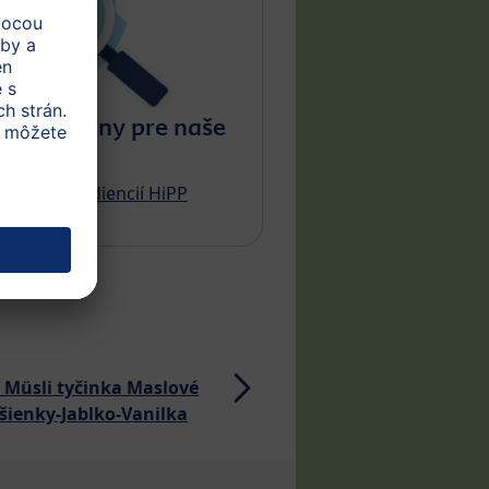
ú suroviny pre naše
dukty?
č BIO ingrediencií HiPP
 Müsli tyčinka Maslové
BIO Müsli tyčinka Jab
šienky-Jablko-Vanilka
Broskyňa