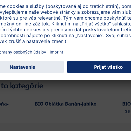
 g
blko, Banán, Cereálie
Odkiaľ pochádzaj
pro
Objavte vyhľadáva
jto kategórie
šňa-
BIO Oblátka Banán-Jablko
BIO
su