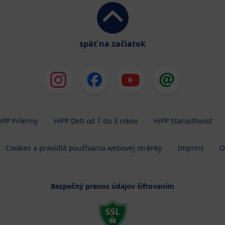
späť na začiatok
iPP Príkrmy
HiPP Deti od 1 do 3 rokov
HiPP Starostlivosť
Cookies a pravidlá používania webovej stránky
Imprint
O
Bezpečný prenos údajov šifrovaním