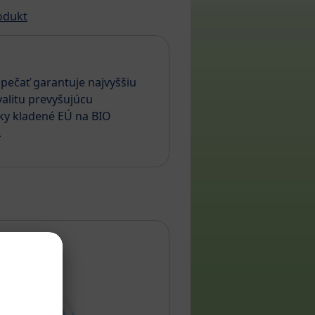
odukt
pečať garantuje najvyššiu
alitu prevyšujúcu
ky kladené EÚ na BIO
.