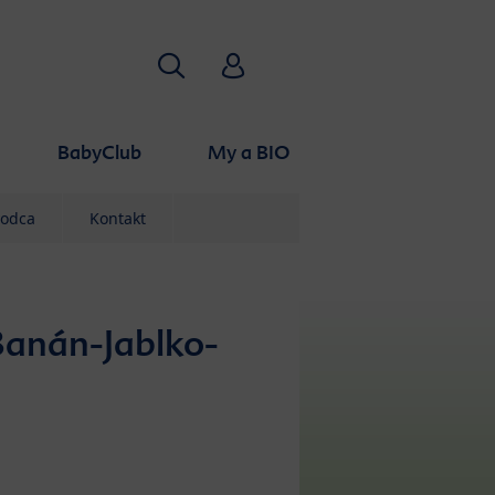
Hľadať
HiPP Babyclub
BabyClub
My a BIO
vodca
Kontakt
Banán-Jablko-