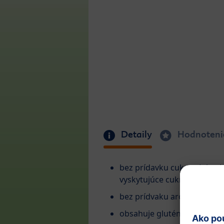
Detaily
Hodnoteni
bez prídavku cukrov (obsah
vyskytujúce cukry)
bez prídvaku aróm, farbív 
obsahuje glutén