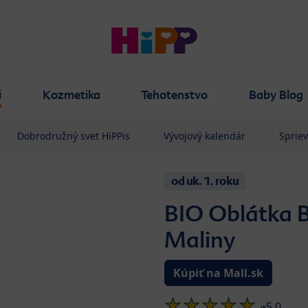
i
Kozmetika
Tehotenstvo
Baby Blog
Dobrodružný svet HiPPis
Vývojový kalendár
Sprie
od uk. 1. roku
BIO Oblátka 
Maliny
Kúpiť na Mall.sk
⌀5.0