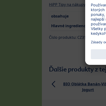
HiPP Tipy na nákupy v EÚ
obsahuje
23
Hlavné ingrediencie
Ja
Číslo produktu: CZ31362-02
Ďalšie produkty z te
BIO Oblátka Banán-Vi
Jogurt