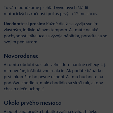
Tu vám ponúkame prehľad vývojových štádií
motorických zručností počas prvých 12 mesiacov.
Uvedomte si prosím:
Každé dieťa sa vyvíja svojím
vlastným, individuálnym tempom. Ak máte nejaké
pochybnosti týkajúce sa vývoja bábätka, poraďte sa so
svojim pediatrom.
Novorodenec
V tomto období sú stále veľmi dominantné reflexy, t. j.
mimovoľné, inštinktívne reakcie. Ak podáte bábätku
prst, okamžite ho pevne uchopí. Ak mu buchnete na
podošvu chodidla, malé chodidlo sa skrčí tak, akoby
chcelo niečo uchopiť.
Okolo prvého mesiaca
V polohe na brušku bábätko začína dvíhať hlávku.