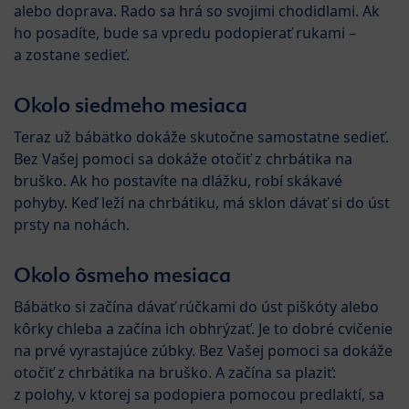
alebo doprava. Rado sa hrá so svojimi chodidlami. Ak
ho posadíte, bude sa vpredu podopierať rukami –
a zostane sedieť.
Okolo siedmeho mesiaca
Teraz už bábätko dokáže skutočne samostatne sedieť.
Bez Vašej pomoci sa dokáže otočiť z chrbátika na
bruško. Ak ho postavíte na dlážku, robí skákavé
pohyby. Keď leží na chrbátiku, má sklon dávať si do úst
prsty na nohách.
Okolo ôsmeho mesiaca
Bábätko si začína dávať rúčkami do úst piškóty alebo
kôrky chleba a začína ich obhrýzať. Je to dobré cvičenie
na prvé vyrastajúce zúbky. Bez Vašej pomoci sa dokáže
otočiť z chrbátika na bruško. A začína sa plaziť:
z polohy, v ktorej sa podopiera pomocou predlaktí, sa