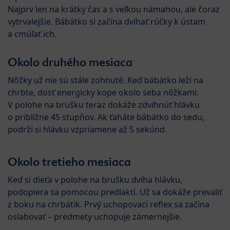
Najprv len na krátky čas a s veľkou námahou, ale čoraz
vytrvalejšie. Bábätko si začína dvíhať rúčky k ústam
a cmúľať ich.
Okolo druhého mesiaca
Nôžky už nie sú stále zohnuté. Keď bábätko leží na
chrbte, dosť energicky kope okolo seba nôžkami.
V polohe na brušku teraz dokáže zdvihnúť hlávku
o približne 45 stupňov. Ak ťaháte bábätko do sedu,
podrží si hlávku vzpriamene až 5 sekúnd.
Okolo tretieho mesiaca
Keď si dieťa v polohe na brušku dvíha hlávku,
podopiera sa pomocou predlaktí. Už sa dokáže prevaliť
z boku na chrbátik. Prvý uchopovací reflex sa začína
oslabovať – predmety uchopuje zámernejšie.