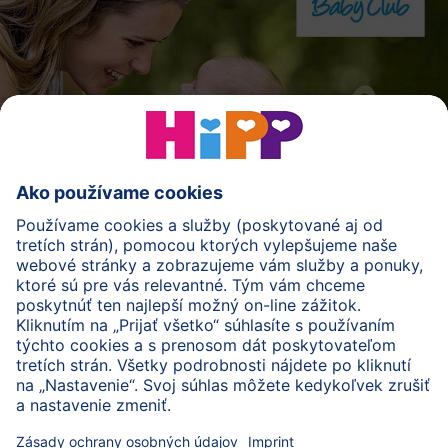
Registrácia
Viac z:
Sprievodca
späť na začiatok