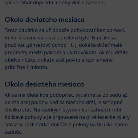
začne ťahať dopredu a nohy vlečie za sebou.
Okolo deviateho mesiaca
Teraz bábätko sa už dokáže pohybovať bez pomoci.
Veľmi šikovne sa plazí po celom byte. Naučilo sa
používať „pinzetový úchop“, t. j. dokáže držať malé
predmety medzi palcom a ukazovákom. Ak mu držíte
obidve nôžky, dokáže stáť pevne a vzpriamene
približne 1 minútu.
Okolo desiateho mesiaca
Ak sa má dieťa kde podoprieť, vytiahne sa zo sedu až
do stojacej polohy. Keď sa niečoho drží, je schopné
chvíľku stáť. Na všetkých štyroch končatinách robí
kolísavé pohyby a je pripravené na prvé lezecké výlety.
Teraz si už dieťatko dokáže z polohy na brušku samo
sadnúť.