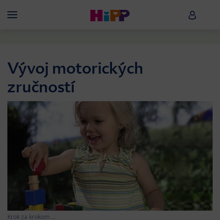
Skip to main content
HiPP B
Menü
Vývoj motorických
zručností
Krok za krokom ...