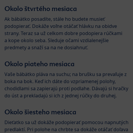
Okolo štvrtého mesiaca
Ak bábätko posadíte, stále ho budete musieť
podopierať. Dokáže voľne otáčať hlávku na obidve
strany. Teraz sa už celkom dobre podopiera rúčkami
a kope okolo seba. Sleduje očami vzdialenejšie
predmety a snaží sa na ne dosiahnuť.
Okolo piateho mesiaca
Vaše bábätko pláva na suchu; na brušku sa prevaľuje z
boka na bok. Keď ich dáte do vzpriamenej polohy,
chodidlami sa zapierajú proti podlahe. Dávajú si hračky
do úst a prekladajú si ich z jednej rúčky do druhej.
Okolo šiesteho mesiaca
Dieťatko sa už dokáže podopierať pomocou napnutých
predlaktí. Pri polohe na chrbte sa dokáže otáčať doľava