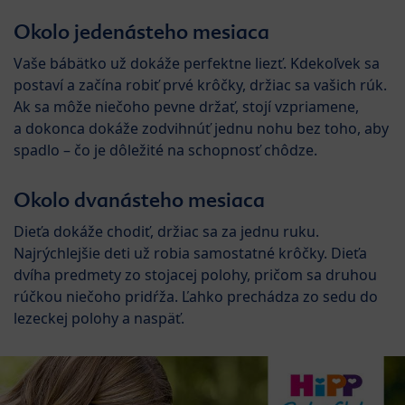
Okolo jedenásteho mesiaca
Vaše bábätko už dokáže perfektne liezť. Kdekoľvek sa
postaví a začína robiť prvé krôčky, držiac sa vašich rúk.
Ak sa môže niečoho pevne držať, stojí vzpriamene,
a dokonca dokáže zodvihnúť jednu nohu bez toho, aby
spadlo – čo je dôležité na schopnosť chôdze.
Okolo dvanásteho mesiaca
Dieťa dokáže chodiť, držiac sa za jednu ruku.
Najrýchlejšie deti už robia samostatné krôčky. Dieťa
dvíha predmety zo stojacej polohy, pričom sa druhou
rúčkou niečoho pridŕža. Ľahko prechádza zo sedu do
lezeckej polohy a naspäť.