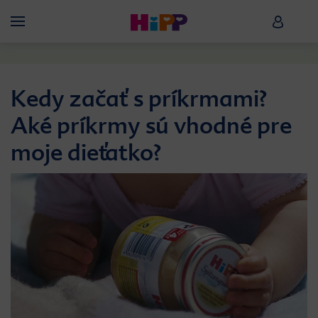
Skip to main content
HiPP B
Menü
Kedy začať s príkrmami?
Aké príkrmy sú vhodné pre
moje dieťatko?