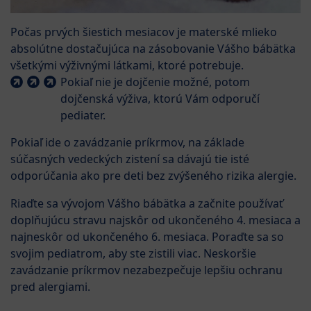
Počas prvých šiestich mesiacov je materské mlieko
absolútne dostačujúca na zásobovanie Vášho bábätka
všetkými výživnými látkami, ktoré potrebuje.
Pokiaľ nie je dojčenie možné, potom
dojčenská výživa, ktorú Vám odporučí
pediater.
Pokiaľ ide o zavádzanie príkrmov, na základe
súčasných vedeckých zistení sa dávajú tie isté
odporúčania ako pre deti bez zvýšeného rizika alergie.
Riaďte sa vývojom Vášho bábätka a začnite používať
doplňujúcu stravu najskôr od ukončeného 4. mesiaca a
najneskôr od ukončeného 6. mesiaca. Poraďte sa so
svojim pediatrom, aby ste zistili viac. Neskoršie
zavádzanie príkrmov nezabezpečuje lepšiu ochranu
pred alergiami.