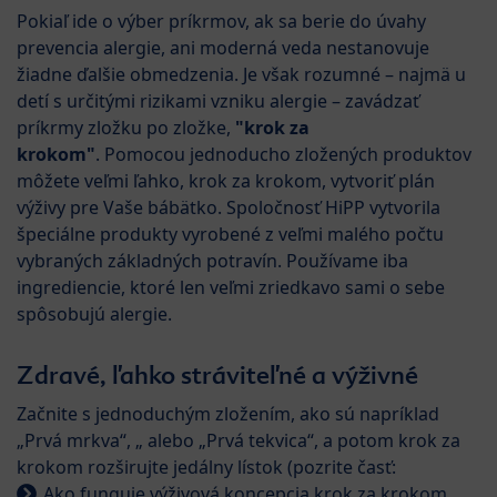
Pokiaľ ide o výber príkrmov, ak sa berie do úvahy
prevencia alergie, ani moderná veda nestanovuje
žiadne ďalšie obmedzenia. Je však rozumné – najmä u
detí s určitými rizikami vzniku alergie – zavádzať
príkrmy zložku po zložke,
"krok za
krokom"
. Pomocou jednoducho zložených produktov
môžete veľmi ľahko, krok za krokom, vytvoriť plán
výživy pre Vaše bábätko. Spoločnosť HiPP vytvorila
špeciálne produkty vyrobené z veľmi malého počtu
vybraných základných potravín. Používame iba
ingrediencie, ktoré len veľmi zriedkavo sami o sebe
spôsobujú alergie.
Zdravé, ľahko stráviteľné a výživné
Začnite s jednoduchým zložením, ako sú napríklad
„Prvá mrkva“, „ alebo „Prvá tekvica“, a potom krok za
krokom rozširujte jedálny lístok (pozrite časť:
Ako funguje výživová koncepcia krok za krokom