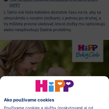
HiPP?
). Takto má Vaše bábätko dostatok času na to, aby sa
oboznámilo s novými zložkami, s jednou po druhej, a
Vy môžete presne sledovať, ktoré zložky mu spôsobujú
alebo nespôsobujú žiadne problémy.